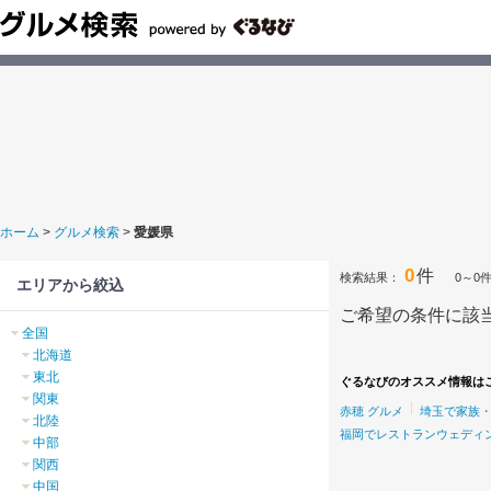
ホーム
>
グルメ検索
>
愛媛県
0
件
検索結果：
0～0
エリアから絞込
ご希望の条件に該
全国
北海道
東北
ぐるなびのオススメ情報は
関東
赤穂 グルメ
埼玉で家族
北陸
福岡でレストランウェディ
中部
関西
中国