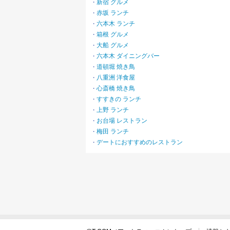
新宿 グルメ
・
赤坂 ランチ
・
六本木 ランチ
・
箱根 グルメ
・
大船 グルメ
・
六本木 ダイニングバー
・
道頓堀 焼き鳥
・
八重洲 洋食屋
・
心斎橋 焼き鳥
・
すすきの ランチ
・
上野 ランチ
・
お台場 レストラン
・
梅田 ランチ
・
デートにおすすめのレストラン
・