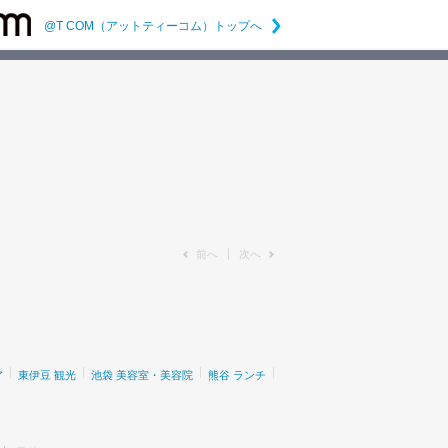
@T COM（アットティーコム）トップへ
前へ
次へ
ア
東伊豆 観光
池袋 美容室・美容院
熊谷 ランチ