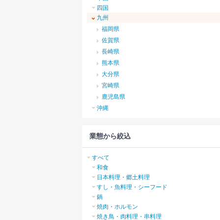
四国
九州
福岡県
佐賀県
長崎県
熊本県
大分県
宮崎県
鹿児島県
沖縄
業態から絞込
すべて
和食
日本料理・郷土料理
すし・魚料理・シーフード
鍋
焼肉・ホルモン
焼き鳥・肉料理・串料理