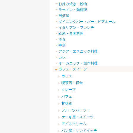
お好み焼き・粉物
ラーメン・麺料理
居酒屋
ダイニングバー・バー・ビアホール
イタリアン・フレンチ
欧米・各国料理
洋食
中華
アジア・エスニック料理
カレー
オーガニック・創作料理
カフェ・スイーツ
カフェ
喫茶店・軽食
クレープ
パフェ
甘味処
フルーツパーラー
ケーキ屋・スイーツ
アイスクリーム
パン屋・サンドイッチ