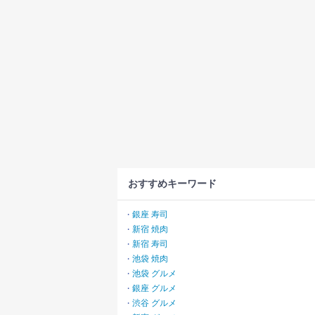
おすすめキーワード
銀座 寿司
・
新宿 焼肉
・
新宿 寿司
・
池袋 焼肉
・
池袋 グルメ
・
銀座 グルメ
・
渋谷 グルメ
・