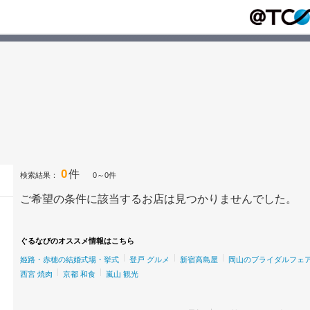
0
件
検索結果：
0～0件
ご希望の条件に該当するお店は見つかりませんでした。
ぐるなびのオススメ情報はこちら
姫路・赤穂の結婚式場・挙式
登戸 グルメ
新宿高島屋
岡山のブライダルフェ
西宮 焼肉
京都 和食
嵐山 観光