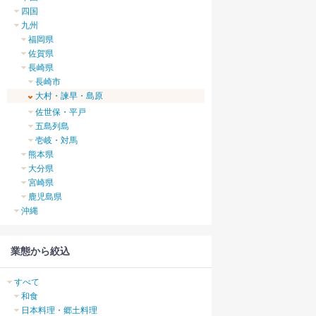
四国
九州
福岡県
佐賀県
長崎県
長崎市
大村・諫早・島原
佐世保・平戸
五島列島
壱岐・対馬
熊本県
大分県
宮崎県
鹿児島県
沖縄
業態から絞込
すべて
和食
日本料理・郷土料理