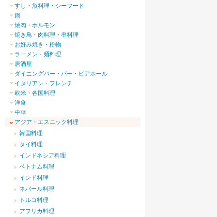
すし・魚料理・シーフード
鍋
焼肉・ホルモン
焼き鳥・肉料理・串料理
お好み焼き・粉物
ラーメン・麺料理
居酒屋
ダイニングバー・バー・ビアホール
イタリアン・フレンチ
欧米・各国料理
洋食
中華
アジア・エスニック料理
韓国料理
タイ料理
インドネシア料理
ベトナム料理
インド料理
ネパール料理
トルコ料理
アフリカ料理