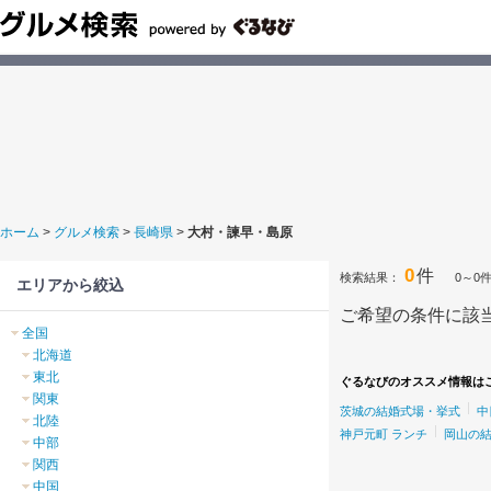
ホーム
>
グルメ検索
>
長崎県
>
大村・諫早・島原
0
件
検索結果：
0～0
エリアから絞込
ご希望の条件に該
全国
北海道
東北
ぐるなびのオススメ情報は
関東
茨城の結婚式場・挙式
中
北陸
神戸元町 ランチ
岡山の
中部
関西
中国