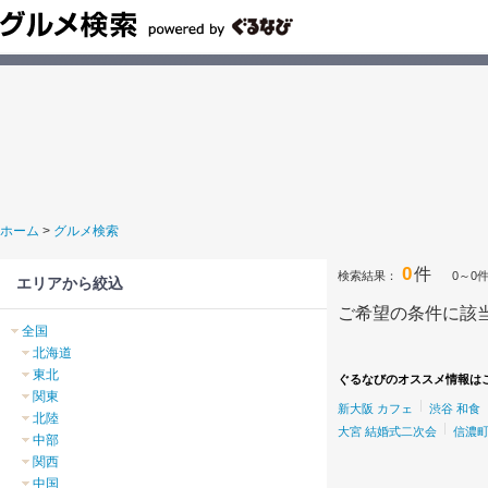
ホーム
>
グルメ検索
0
件
検索結果：
0～0
エリアから絞込
ご希望の条件に該
全国
北海道
東北
ぐるなびのオススメ情報は
関東
新大阪 カフェ
渋谷 和食
北陸
大宮 結婚式二次会
信濃町
中部
関西
中国