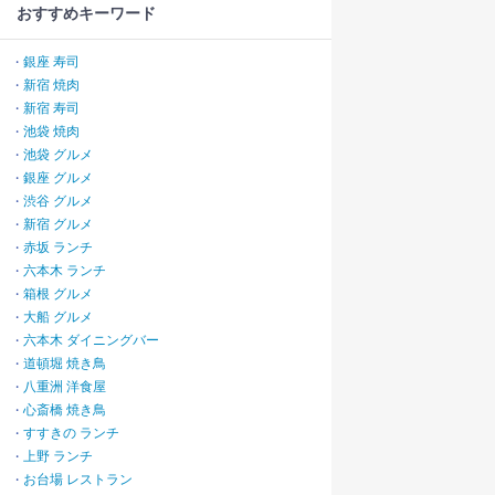
おすすめキーワード
銀座 寿司
・
新宿 焼肉
・
新宿 寿司
・
池袋 焼肉
・
池袋 グルメ
・
銀座 グルメ
・
渋谷 グルメ
・
新宿 グルメ
・
赤坂 ランチ
・
六本木 ランチ
・
箱根 グルメ
・
大船 グルメ
・
六本木 ダイニングバー
・
道頓堀 焼き鳥
・
八重洲 洋食屋
・
心斎橋 焼き鳥
・
すすきの ランチ
・
上野 ランチ
・
お台場 レストラン
・