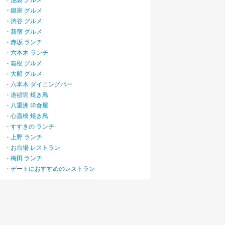
池袋 グルメ
・
銀座 グルメ
・
渋谷 グルメ
・
新宿 グルメ
・
赤坂 ランチ
・
六本木 ランチ
・
箱根 グルメ
・
大船 グルメ
・
六本木 ダイニングバー
・
道頓堀 焼き鳥
・
八重洲 洋食屋
・
心斎橋 焼き鳥
・
すすきの ランチ
・
上野 ランチ
・
お台場 レストラン
・
梅田 ランチ
・
デートにおすすめのレストラン
・