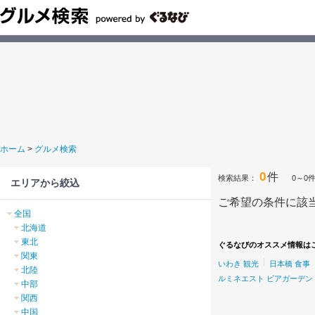
ホーム
>
グルメ検索
0
件
検索結果：
0～0
エリアから絞込
ご希望の条件に該
全国
北海道
東北
ぐるなびのオススメ情報は
関東
いわき 観光
日本橋 食事
北陸
ルミネエスト ビアガーデン
中部
関西
中国