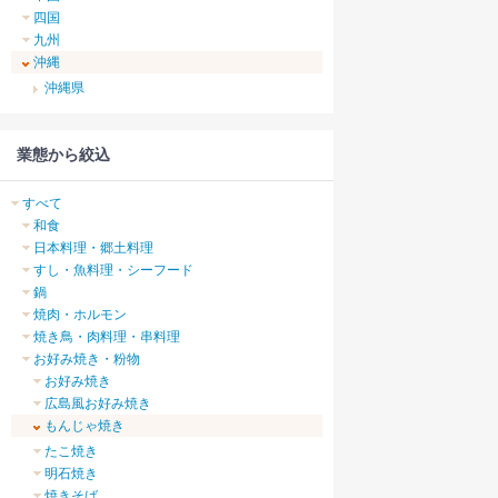
四国
九州
沖縄
沖縄県
業態から絞込
すべて
和食
日本料理・郷土料理
すし・魚料理・シーフード
鍋
焼肉・ホルモン
焼き鳥・肉料理・串料理
お好み焼き・粉物
お好み焼き
広島風お好み焼き
もんじゃ焼き
たこ焼き
明石焼き
焼きそば