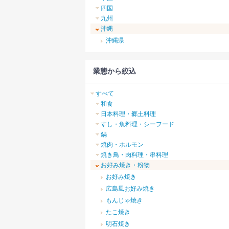
四国
九州
沖縄
沖縄県
業態から絞込
すべて
和食
日本料理・郷土料理
すし・魚料理・シーフード
鍋
焼肉・ホルモン
焼き鳥・肉料理・串料理
お好み焼き・粉物
お好み焼き
広島風お好み焼き
もんじゃ焼き
たこ焼き
明石焼き