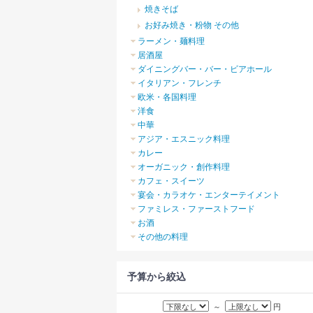
焼きそば
お好み焼き・粉物 その他
ラーメン・麺料理
居酒屋
ダイニングバー・バー・ビアホール
イタリアン・フレンチ
欧米・各国料理
洋食
中華
アジア・エスニック料理
カレー
オーガニック・創作料理
カフェ・スイーツ
宴会・カラオケ・エンターテイメント
ファミレス・ファーストフード
お酒
その他の料理
予算から絞込
～
円