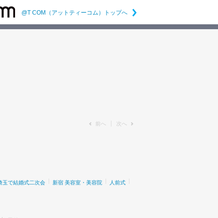
@T COM（アットティーコム）トップへ
前へ
次へ
埼玉で結婚式二次会
新宿 美容室・美容院
人前式