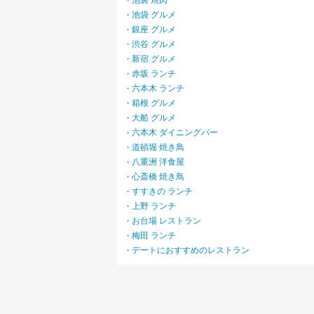
池袋 焼肉
・
池袋 グルメ
・
銀座 グルメ
・
渋谷 グルメ
・
新宿 グルメ
・
赤坂 ランチ
・
六本木 ランチ
・
箱根 グルメ
・
大船 グルメ
・
六本木 ダイニングバー
・
道頓堀 焼き鳥
・
八重洲 洋食屋
・
心斎橋 焼き鳥
・
すすきの ランチ
・
上野 ランチ
・
お台場 レストラン
・
梅田 ランチ
・
デートにおすすめのレストラン
・