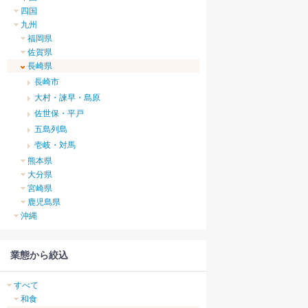
四国
九州
福岡県
佐賀県
長崎県
長崎市
大村・諫早・島原
佐世保・平戸
五島列島
壱岐・対馬
熊本県
大分県
宮崎県
鹿児島県
沖縄
業態から絞込
すべて
和食