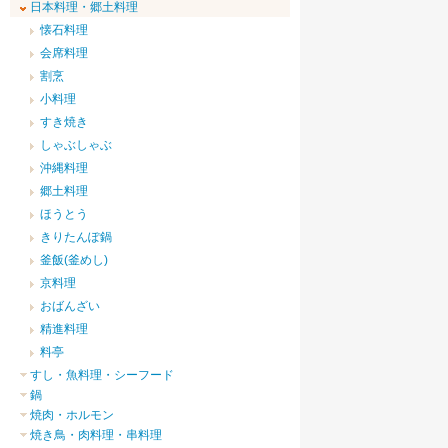
日本料理・郷土料理
懐石料理
会席料理
割烹
小料理
すき焼き
しゃぶしゃぶ
沖縄料理
郷土料理
ほうとう
きりたんぽ鍋
釜飯(釜めし)
京料理
おばんざい
精進料理
料亭
すし・魚料理・シーフード
鍋
焼肉・ホルモン
焼き鳥・肉料理・串料理