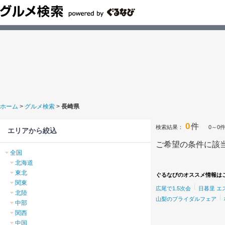
ホーム
>
グルメ検索
>
長崎県
0
件
検索結果：
0～0
エリアから絞込
ご希望の条件に該
全国
北海道
東北
ぐるなびのオススメ情報は
関東
広尾で1.5次会
日暮里 エ
北陸
山梨のブライダルフェア
中部
関西
中国