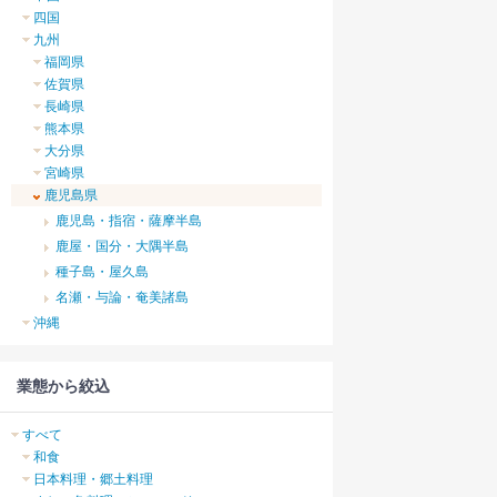
四国
九州
福岡県
佐賀県
長崎県
熊本県
大分県
宮崎県
鹿児島県
鹿児島・指宿・薩摩半島
鹿屋・国分・大隅半島
種子島・屋久島
名瀬・与論・奄美諸島
沖縄
業態から絞込
すべて
和食
日本料理・郷土料理