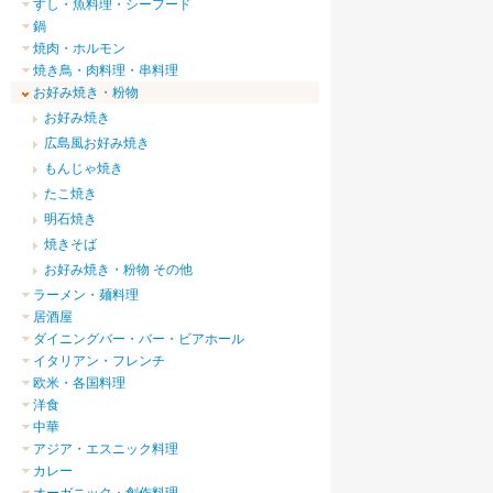
すし・魚料理・シーフード
鍋
焼肉・ホルモン
焼き鳥・肉料理・串料理
お好み焼き・粉物
お好み焼き
広島風お好み焼き
もんじゃ焼き
たこ焼き
明石焼き
焼きそば
お好み焼き・粉物 その他
ラーメン・麺料理
居酒屋
ダイニングバー・バー・ビアホール
イタリアン・フレンチ
欧米・各国料理
洋食
中華
アジア・エスニック料理
カレー