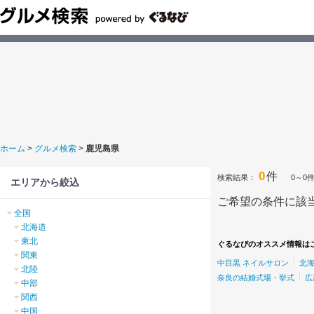
ホーム
>
グルメ検索
>
鹿児島県
0
件
検索結果：
0～0
エリアから絞込
ご希望の条件に該
全国
北海道
東北
ぐるなびのオススメ情報は
関東
中目黒 ネイルサロン
北
北陸
奈良の結婚式場・挙式
広
中部
関西
中国