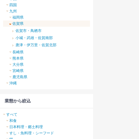
四国
九州
福岡県
佐賀県
佐賀市・鳥栖市
小城・武雄・佐賀南部
唐津・伊万里・佐賀北部
長崎県
熊本県
大分県
宮崎県
鹿児島県
沖縄
業態から絞込
すべて
和食
日本料理・郷土料理
すし・魚料理・シーフード