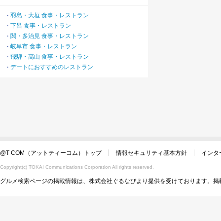
羽島・大垣 食事・レストラン
・
下呂 食事・レストラン
・
関・多治見 食事・レストラン
・
岐阜市 食事・レストラン
・
飛騨・高山 食事・レストラン
・
デートにおすすめのレストラン
・
@T COM（アットティーコム）トップ
情報セキュリティ基本方針
インタ
Copyright(c) TOKAI Communications Corporation All rights reserved.
グルメ検索ページの掲載情報は、株式会社ぐるなびより提供を受けております。掲