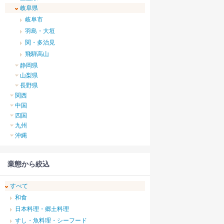
岐阜県
岐阜市
羽島・大垣
関・多治見
飛騨高山
静岡県
山梨県
長野県
関西
中国
四国
九州
沖縄
業態から絞込
すべて
和食
日本料理・郷土料理
すし・魚料理・シーフード