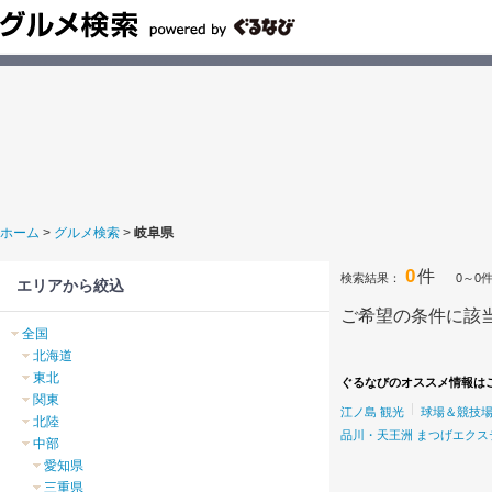
ホーム
>
グルメ検索
>
岐阜県
0
件
検索結果：
0～0
エリアから絞込
ご希望の条件に該
全国
北海道
東北
ぐるなびのオススメ情報は
関東
江ノ島 観光
球場＆競技
北陸
品川・天王洲 まつげエク
中部
愛知県
三重県