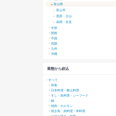
富山県
富山市
黒部・立山
高岡・氷見
中部
関西
中国
四国
九州
沖縄
業態から絞込
すべて
和食
日本料理・郷土料理
すし・魚料理・シーフード
鍋
焼肉・ホルモン
焼き鳥・肉料理・串料理