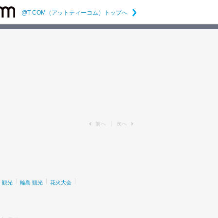
@T COM（アットティーコム）トップへ
前へ
次へ
 観光
輪島 観光
花火大会