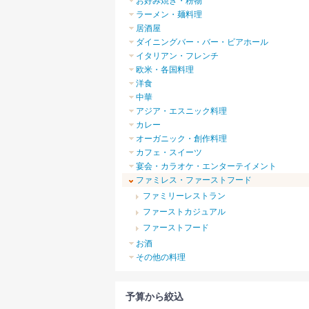
お好み焼き・粉物
ラーメン・麺料理
居酒屋
ダイニングバー・バー・ビアホール
イタリアン・フレンチ
欧米・各国料理
洋食
中華
アジア・エスニック料理
カレー
オーガニック・創作料理
カフェ・スイーツ
宴会・カラオケ・エンターテイメント
ファミレス・ファーストフード
ファミリーレストラン
ファーストカジュアル
ファーストフード
お酒
その他の料理
予算から絞込