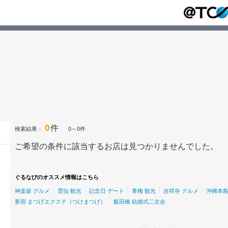
0
件
検索結果：
0～0件
ご希望の条件に該当するお店は見つかりませんでした。
ぐるなびのオススメ情報はこちら
神楽坂 グルメ
雲仙 観光
記念日 デート
青梅 観光
吉祥寺 グルメ
沖縄本島
新宿 まつげエクステ（つけまつげ）
飯田橋 結婚式二次会