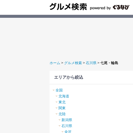
ホーム
>
グルメ検索
>
石川県
>
七尾・輪島
エリアから絞込
全国
北海道
東北
関東
北陸
新潟県
石川県
金沢