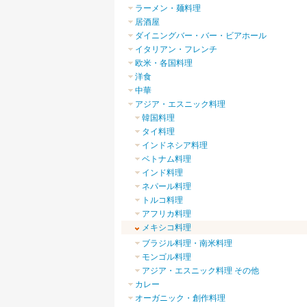
ラーメン・麺料理
居酒屋
ダイニングバー・バー・ビアホール
イタリアン・フレンチ
欧米・各国料理
洋食
中華
アジア・エスニック料理
韓国料理
タイ料理
インドネシア料理
ベトナム料理
インド料理
ネパール料理
トルコ料理
アフリカ料理
メキシコ料理
ブラジル料理・南米料理
モンゴル料理
アジア・エスニック料理 その他
カレー
オーガニック・創作料理