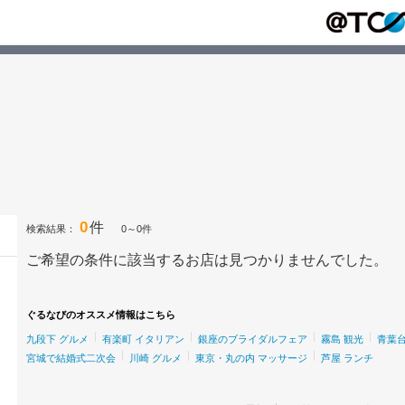
0
件
検索結果：
0～0件
ご希望の条件に該当するお店は見つかりませんでした。
ぐるなびのオススメ情報はこちら
九段下 グルメ
有楽町 イタリアン
銀座のブライダルフェア
霧島 観光
青葉台
宮城で結婚式二次会
川崎 グルメ
東京・丸の内 マッサージ
芦屋 ランチ