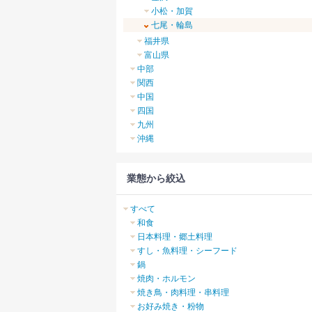
小松・加賀
七尾・輪島
福井県
富山県
中部
関西
中国
四国
九州
沖縄
業態から絞込
すべて
和食
日本料理・郷土料理
すし・魚料理・シーフード
鍋
焼肉・ホルモン
焼き鳥・肉料理・串料理
お好み焼き・粉物