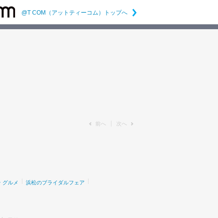
@T COM（アットティーコム）トップへ
前へ
次へ
 グルメ
浜松のブライダルフェア