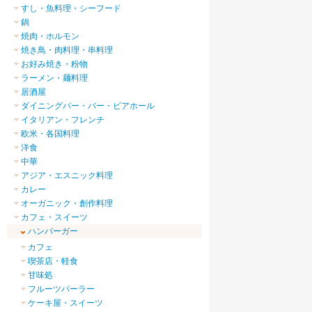
すし・魚料理・シーフード
鍋
焼肉・ホルモン
焼き鳥・肉料理・串料理
お好み焼き・粉物
ラーメン・麺料理
居酒屋
ダイニングバー・バー・ビアホール
イタリアン・フレンチ
欧米・各国料理
洋食
中華
アジア・エスニック料理
カレー
オーガニック・創作料理
カフェ・スイーツ
ハンバーガー
カフェ
喫茶店・軽食
甘味処
フルーツパーラー
ケーキ屋・スイーツ