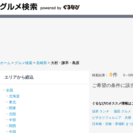
ホーム
>
グルメ検索
>
長崎県
>
大村・諫早・島原
0
件
検索結果：
0～0
エリアから絞込
ご希望の条件に該
全国
北海道
東北
ぐるなびのオススメ情報は
関東
浅草 ランチ
蒲田 グルメ
北陸
ピザカリフォルニア 兵庫
中部
日本橋・京橋・茅場町 ま
関西
中国