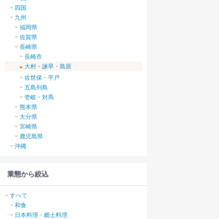
四国
九州
福岡県
佐賀県
長崎県
長崎市
大村・諫早・島原
佐世保・平戸
五島列島
壱岐・対馬
熊本県
大分県
宮崎県
鹿児島県
沖縄
業態から絞込
すべて
和食
日本料理・郷土料理