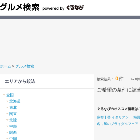
ホーム
>
グルメ検索
0
件
検索結果：
0～0
エリアから絞込
ご希望の条件に該
全国
北海道
東北
ぐるなびのオススメ情報は
関東
麻布十番 イタリアン
梅田
北陸
名古屋のブライダルフェア
中部
関西
中国