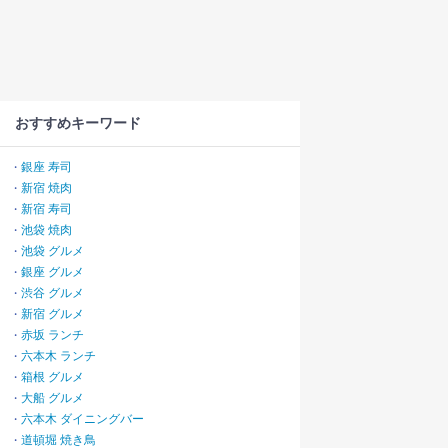
おすすめキーワード
銀座 寿司
・
新宿 焼肉
・
新宿 寿司
・
池袋 焼肉
・
池袋 グルメ
・
銀座 グルメ
・
渋谷 グルメ
・
新宿 グルメ
・
赤坂 ランチ
・
六本木 ランチ
・
箱根 グルメ
・
大船 グルメ
・
六本木 ダイニングバー
・
道頓堀 焼き鳥
・