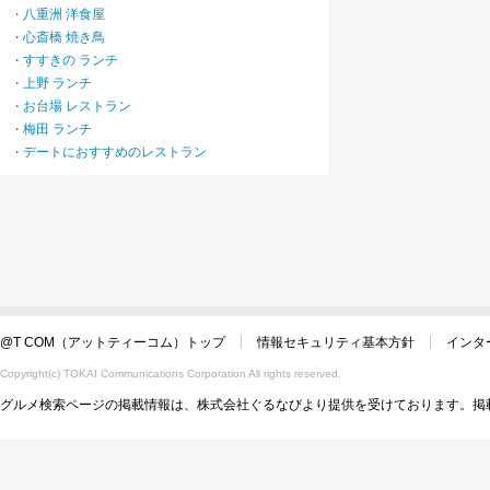
八重洲 洋食屋
・
心斎橋 焼き鳥
・
すすきの ランチ
・
上野 ランチ
・
お台場 レストラン
・
梅田 ランチ
・
デートにおすすめのレストラン
・
@T COM（アットティーコム）トップ
情報セキュリティ基本方針
インタ
Copyright(c) TOKAI Communications Corporation All rights reserved.
グルメ検索ページの掲載情報は、株式会社ぐるなびより提供を受けております。掲