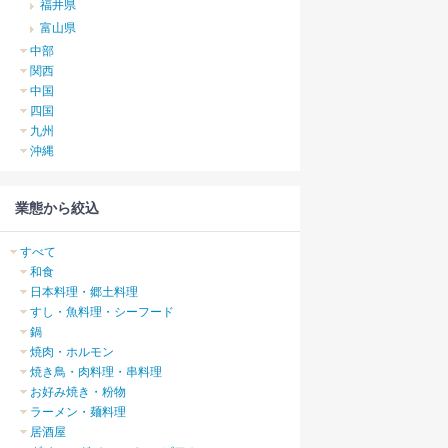
福井県
富山県
中部
関西
中国
四国
九州
沖縄
業態から絞込
すべて
和食
日本料理・郷土料理
すし・魚料理・シーフード
鍋
焼肉・ホルモン
焼き鳥・肉料理・串料理
お好み焼き・粉物
ラーメン・麺料理
居酒屋