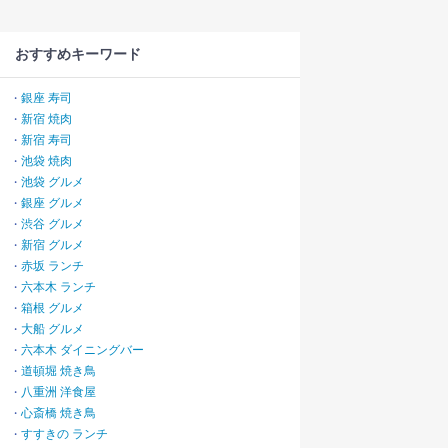
おすすめキーワード
銀座 寿司
・
新宿 焼肉
・
新宿 寿司
・
池袋 焼肉
・
池袋 グルメ
・
銀座 グルメ
・
渋谷 グルメ
・
新宿 グルメ
・
赤坂 ランチ
・
六本木 ランチ
・
箱根 グルメ
・
大船 グルメ
・
六本木 ダイニングバー
・
道頓堀 焼き鳥
・
八重洲 洋食屋
・
心斎橋 焼き鳥
・
すすきの ランチ
・