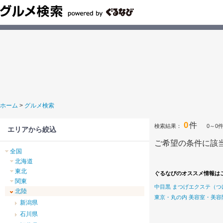
ホーム
>
グルメ検索
0
件
検索結果：
0～0
エリアから絞込
ご希望の条件に該
全国
北海道
東北
ぐるなびのオススメ情報は
関東
中目黒 まつげエクステ（つ
北陸
東京・丸の内 美容室・美容
新潟県
石川県