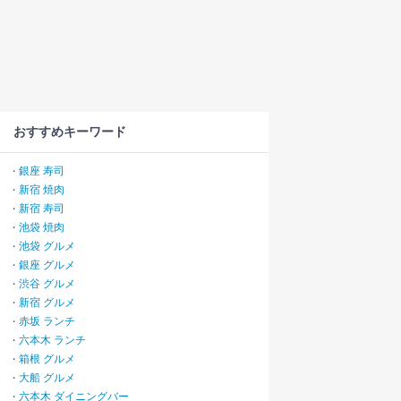
おすすめキーワード
銀座 寿司
・
新宿 焼肉
・
新宿 寿司
・
池袋 焼肉
・
池袋 グルメ
・
銀座 グルメ
・
渋谷 グルメ
・
新宿 グルメ
・
赤坂 ランチ
・
六本木 ランチ
・
箱根 グルメ
・
大船 グルメ
・
六本木 ダイニングバー
・