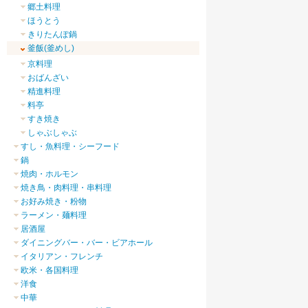
郷土料理
ほうとう
きりたんぽ鍋
釜飯(釜めし)
京料理
おばんざい
精進料理
料亭
すき焼き
しゃぶしゃぶ
すし・魚料理・シーフード
鍋
焼肉・ホルモン
焼き鳥・肉料理・串料理
お好み焼き・粉物
ラーメン・麺料理
居酒屋
ダイニングバー・バー・ビアホール
イタリアン・フレンチ
欧米・各国料理
洋食
中華