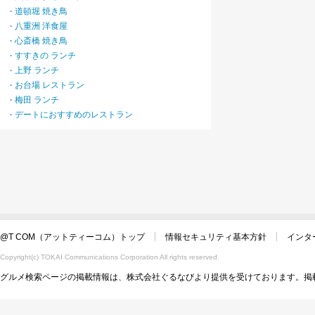
道頓堀 焼き鳥
・
八重洲 洋食屋
・
心斎橋 焼き鳥
・
すすきの ランチ
・
上野 ランチ
・
お台場 レストラン
・
梅田 ランチ
・
デートにおすすめのレストラン
・
@T COM（アットティーコム）トップ
情報セキュリティ基本方針
インタ
Copyright(c) TOKAI Communications Corporation All rights reserved.
グルメ検索ページの掲載情報は、株式会社ぐるなびより提供を受けております。掲