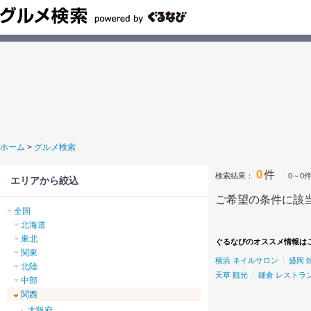
ホーム
>
グルメ検索
0
件
検索結果：
0～0
エリアから絞込
ご希望の条件に該
全国
北海道
東北
ぐるなびのオススメ情報は
関東
横浜 ネイルサロン
盛岡 
北陸
天草 観光
鎌倉 レストラ
中部
関西
大阪府