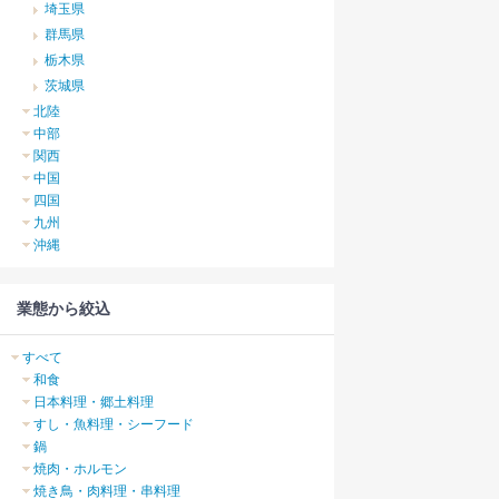
埼玉県
群馬県
栃木県
茨城県
北陸
中部
関西
中国
四国
九州
沖縄
業態から絞込
すべて
和食
日本料理・郷土料理
すし・魚料理・シーフード
鍋
焼肉・ホルモン
焼き鳥・肉料理・串料理