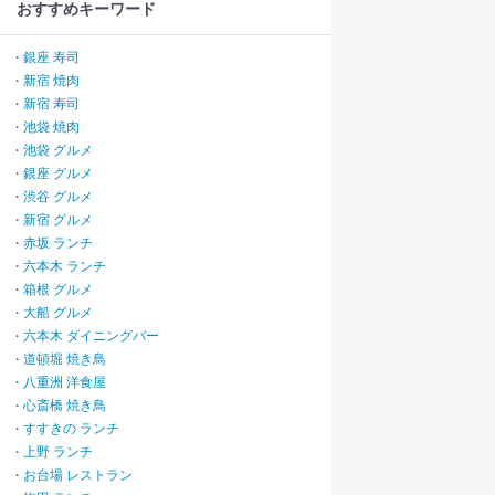
おすすめキーワード
銀座 寿司
・
新宿 焼肉
・
新宿 寿司
・
池袋 焼肉
・
池袋 グルメ
・
銀座 グルメ
・
渋谷 グルメ
・
新宿 グルメ
・
赤坂 ランチ
・
六本木 ランチ
・
箱根 グルメ
・
大船 グルメ
・
六本木 ダイニングバー
・
道頓堀 焼き鳥
・
八重洲 洋食屋
・
心斎橋 焼き鳥
・
すすきの ランチ
・
上野 ランチ
・
お台場 レストラン
・