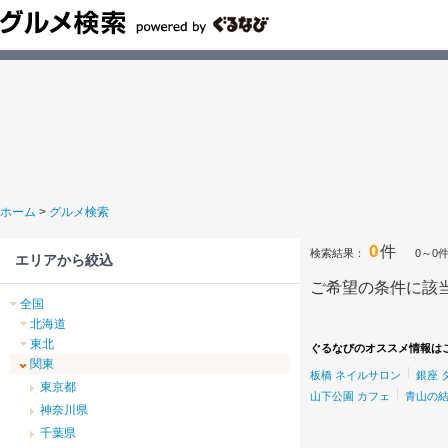
ホーム
>
グルメ検索
0
件
検索結果：
0～0
エリアから絞込
ご希望の条件に該
全国
北海道
東北
ぐるなびのオススメ情報は
関東
板橋 ネイルサロン
銀座 
東京都
山下公園 カフェ
青山の
神奈川県
千葉県