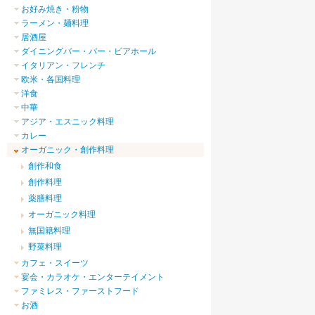
お好み焼き・粉物
ラーメン・麺料理
居酒屋
ダイニングバー・バー・ビアホール
イタリアン・フレンチ
欧米・各国料理
洋食
中華
アジア・エスニック料理
カレー
オーガニック・創作料理
創作和食
創作料理
薬膳料理
オーガニック料理
無国籍料理
野菜料理
カフェ・スイーツ
宴会・カラオケ・エンターテイメント
ファミレス・ファーストフード
お酒